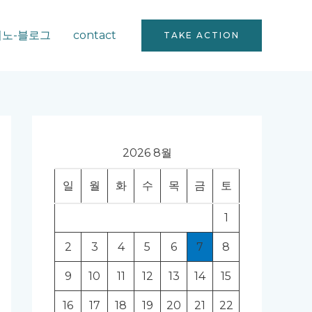
노-블로그
contact
TAKE ACTION
2026 8월
일
월
화
수
목
금
토
1
2
3
4
5
6
7
8
9
10
11
12
13
14
15
16
17
18
19
20
21
22