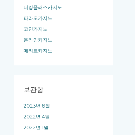
더킹플러스카지노
파라오카지노
코인카지노
온라인카지노
메리트카지노
보관함
2023년 8월
2022년 4월
2022년 1월