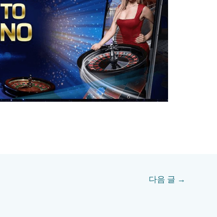
다음 글
→