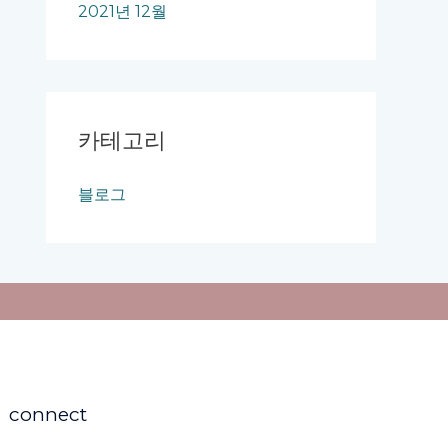
2021년 12월
카테고리
블로그
connect