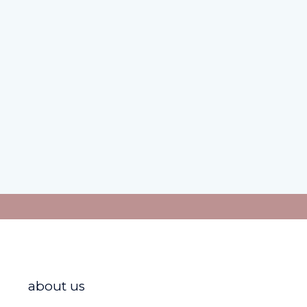
about us