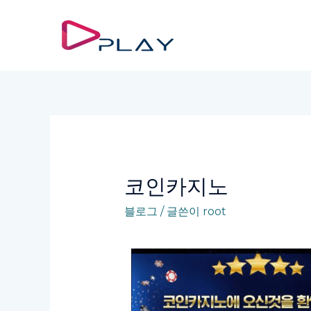
코인카지노
블로그
/ 글쓴이
root